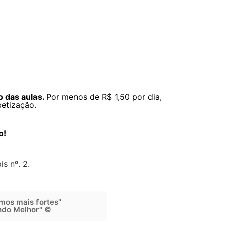
o das aulas.
Por menos de R$ 1,50 por dia,
betização.
o!
is nº. 2.
mos mais fortes"
do Melhor" ©