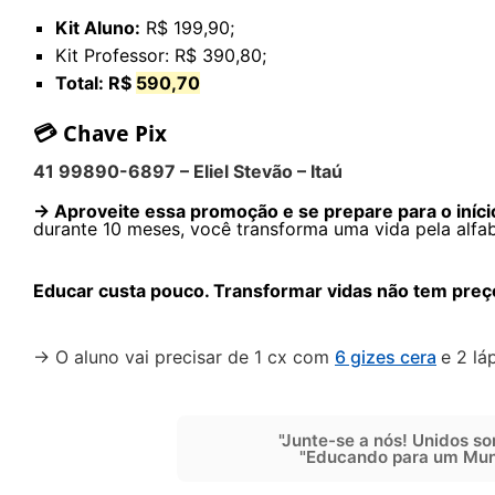
Kit Aluno:
R$ 199,90;
Kit Professor:
R$ 390,80;
Total: R$
590,70
💳 Chave Pix
41 99890-6897 – Eliel Stevão – Itaú
→ Aproveite essa promoção e se prepare para o iníci
durante 10 meses, você transforma uma vida pela alfa
Educar custa pouco. Transformar vidas não tem preç
→ O aluno vai precisar de 1 cx com
6 gizes cera
e 2 láp
"Junte-se a nós! Unidos so
"Educando para um Mun