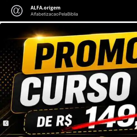
ALFA.origem
AlfabetizacaoPelaBiblia