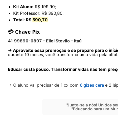
Kit Aluno:
R$ 199,90;
Kit Professor:
R$ 390,80;
Total: R$
590,70
💳 Chave Pix
41 99890-6897 – Eliel Stevão – Itaú
→ Aproveite essa promoção e se prepare para o iníci
durante 10 meses, você transforma uma vida pela alfa
Educar custa pouco. Transformar vidas não tem preç
→ O aluno vai precisar de 1 cx com
6 gizes cera
e 2 láp
"Junte-se a nós! Unidos so
"Educando para um Mun