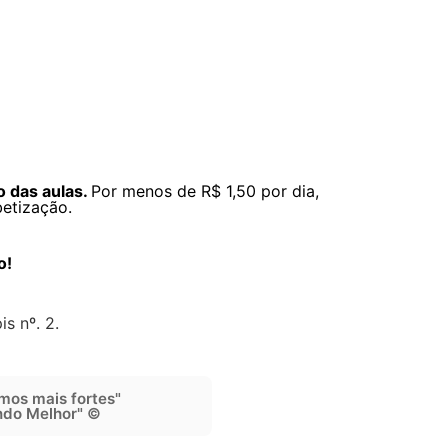
o das aulas.
Por menos de R$ 1,50 por dia,
betização.
o!
is nº. 2.
mos mais fortes"
do Melhor" ©