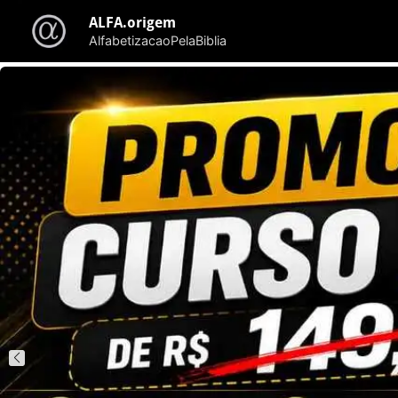
ALFA.origem
AlfabetizacaoPelaBiblia