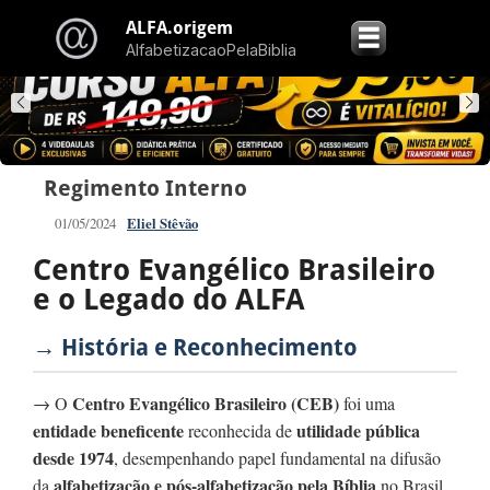
ALFA.origem
☰
AlfabetizacaoPelaBiblia
Regimento Interno
01/05/2024
Eliel Stêvão
Centro Evangélico Brasileiro
e o Legado do ALFA
→ História e Reconhecimento
Centro Evangélico Brasileiro (CEB)
→ O
foi uma
entidade beneficente
utilidade pública
reconhecida de
desde 1974
, desempenhando papel fundamental na difusão
alfabetização e pós-alfabetização pela Bíblia
da
no Brasil.