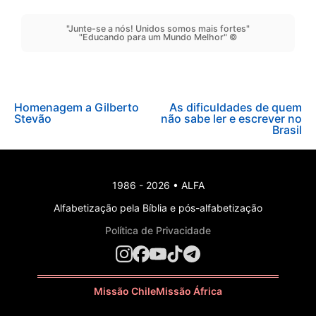
"Junte-se a nós! Unidos somos mais fortes"
"Educando para um Mundo Melhor" ©
Navegação
Homenagem a Gilberto
As dificuldades de quem
Stevão
não sabe ler e escrever no
de
Brasil
Post
1986 - 2026 • ALFA
Alfabetização pela Bíblia e pós-alfabetização
Política de Privacidade
Missão Chile
Missão África