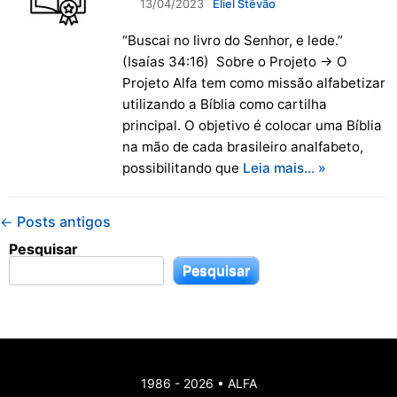
13/04/2023
Eliel Stêvão
“Buscai no livro do Senhor, e lede.”
(Isaías 34:16) Sobre o Projeto → O
Projeto Alfa tem como missão alfabetizar
utilizando a Bíblia como cartilha
principal. O objetivo é colocar uma Bíblia
na mão de cada brasileiro analfabeto,
possibilitando que
Leia mais… »
Navegação
Posts antigos
←
de
posts
Pesquisar
Pesquisar
1986 - 2026 • ALFA