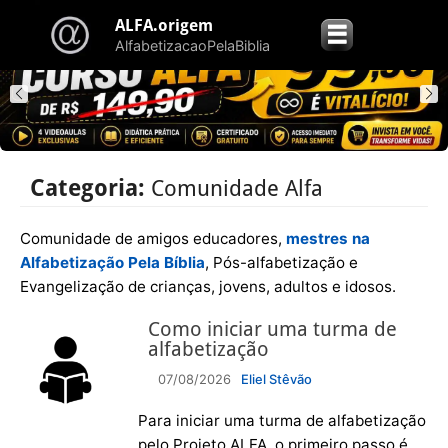
ALFA.origem
☰
AlfabetizacaoPelaBiblia
Categoria:
Comunidade Alfa
Comunidade de amigos educadores,
mestres
na
Alfabetização
Pela
Bíblia
, Pós-alfabetização e
Evangelização de crianças, jovens, adultos e idosos.
Como iniciar uma turma de
alfabetização
07/08/2026
Eliel Stêvão
Para iniciar uma turma de alfabetização
pelo Projeto ALFA, o primeiro passo é