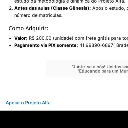
estudo da metodologia e dinâmica do Projeto Alfa.
Antes das aulas (Classe Gênesis):
Após o estudo, d
número de matrículas.
Como Adquirir:
Valor:
R$ 200,00 (unidade) com frete grátis para tod
Pagamento via PIX somente:
41 99890-6897( Brade
"Junte-se a nós! Unidos so
"Educando para um Mun
Navegação
Apoiar o Projeto Alfa
de
Post