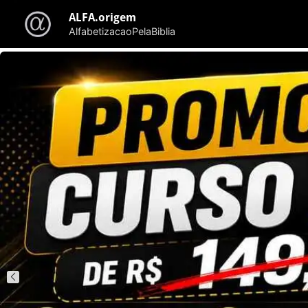
ALFA.origem
AlfabetizacaoPelaBiblia